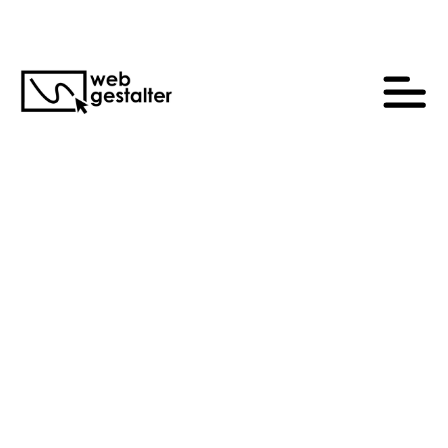
S+N Planung Corporate
Identity
Kunde
S+N Planungs- und Entwicklungsgesellschaft mbH
Jahr
2020
Leistung