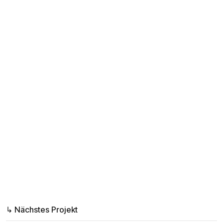
und Detailgenauigkeit des Architekturbüros widerzuspiegeln.
↳ Nächstes Projekt